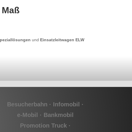
h Maß
Speziallösungen
und
Einsatzleitwagen ELW
Besucherbahn · Infomobil ·
e-Mobil
· Bankmobil
Promotion Truck ·